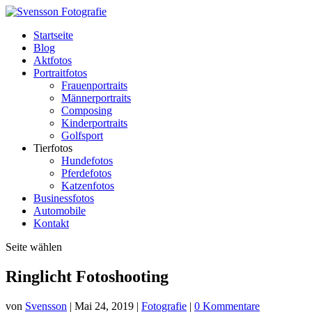
Startseite
Blog
Aktfotos
Portraitfotos
Frauenportraits
Männerportraits
Composing
Kinderportraits
Golfsport
Tierfotos
Hundefotos
Pferdefotos
Katzenfotos
Businessfotos
Automobile
Kontakt
Seite wählen
Ringlicht Fotoshooting
von
Svensson
|
Mai 24, 2019
|
Fotografie
|
0 Kommentare